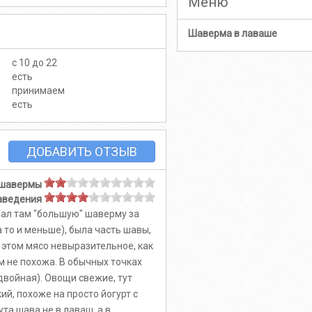
Меню
Шаверма в лаваше
с 10 до 22
есть
принимаем
есть
ДОБАВИТЬ ОТЗЫВ
 шавермы
аведения
зал там "большую" шаверму за
 а то и меньше), была часть шавы,
 этом мясо невыразительное, как
м не похожа. В обычных точках
двойная). Овощи свежие, тут
ий, похоже на просто йогурт с
та шава не в лаваш, а в