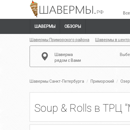
Все
ШАВЕРМЫ
ОБЗОРЫ
Шавермы Приморского района
Шавермы в центр
Шаверма
Выбе
рядом с Вами
Шавермы Санкт-Петербурга
Приморский
Озер
Soup & Rolls в ТРЦ 