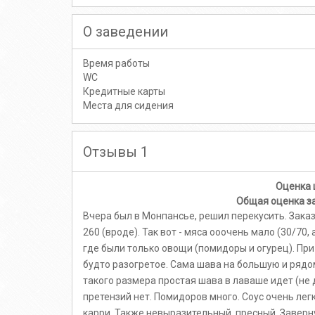
О заведении
Время работы
WC
Кредитные карты
Места для сидения
Отзывы 1
Оценка
Общая оценка з
Вчера был в Монпансье, решил перекусить. Зака
260 (вроде). Так вот - мяса ооочень мало (30/70,
где были только овощи (помидоры и огурец). При
будто разогретое. Сама шава на большую и рядо
такого размера простая шава в лаваше идет (не 
претензий нет. Помидоров много. Соус очень легк
карри. Также невыразительный, пресный. Заверну