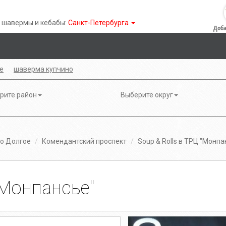
 шавермы и кебабы:
Санкт-Петербурга
Доба
е
шаверма купчино
рите район
Выберите округ
о Долгое
Комендантский проспект
Soup & Rolls в ТРЦ "Монпа
"Монпансье"