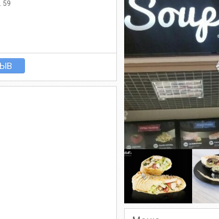
. 59
ЗЫВ