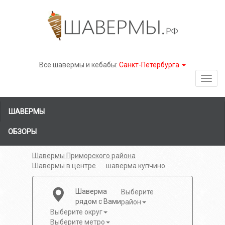
Все шавермы и кебабы:
Санкт-Петербурга
Toggl
navig
ШАВЕРМЫ
ОБЗОРЫ
Шавермы Приморского района
Шавермы в центре
шаверма купчино
Шаверма
Выберите
рядом с Вами
район
Выберите округ
Выберите метро