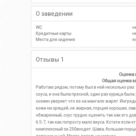
О заведении
WC
н
Кредитные карты
н
Места для сидения
е
Отзывы 1
Оценка
Общая оценка з
Работаю рядом, потому был в ней несколько раз:
соуса, и она была пресной, один раз курица была
хозяин уверяет что ее на мангале жарят. Ингред
кожи ни хрящей, не жирная, порция хорошая, ла
обжаренный, соус трудно оценить так как его до
6.5-7, так как попросту мало вкуса. Кстати если кт
комплексный за 250входят: Шава, большая порция