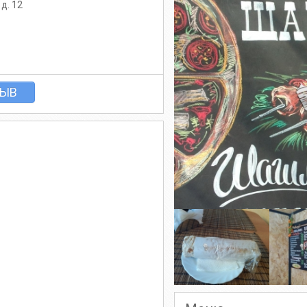
д. 12
ЗЫВ