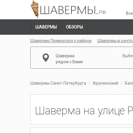
Все
ШАВЕРМЫ
ОБЗОРЫ
Шавермы Приморского района
Шавермы в центр
Шаверма
Выбе
рядом с Вами
Шавермы Санкт-Петербурга
Фрунзенский
Бал
Шаверма на улице Р