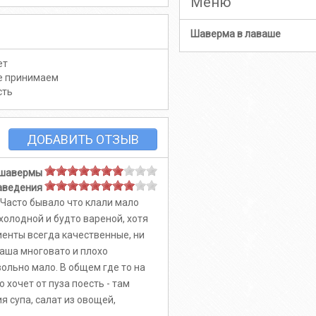
Меню
Шаверма в лаваше
ет
е принимаем
сть
ДОБАВИТЬ ОТЗЫВ
 шавермы
аведения
 Часто бывало что клали мало
 холодной и будто вареной, хотя
иенты всегда качественные, ни
ваша многовато и плохо
вольно мало. В общем где то на
о хочет от пуза поесть - там
 супа, салат из овощей,