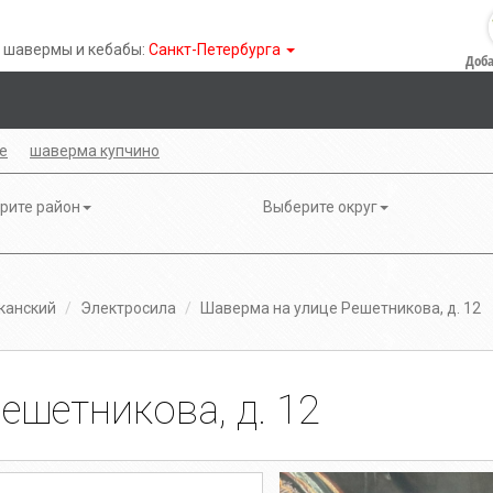
 шавермы и кебабы:
Санкт-Петербурга
Доба
е
шаверма купчино
рите район
Выберите округ
канский
Электросила
Шаверма на улице Решетникова, д. 12
ешетникова, д. 12