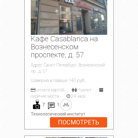
Кафе Casablanca на
Вознесенском
проспекте, д. 57
Адрес: Санкт-Петербург, Вознесенский
пр., д. 57
140 руб.
Шаверма в лаваше
оплата картой
туалет
сидячие места
24 часа
7
1
Технологический институт
ПОСМОТРЕТЬ