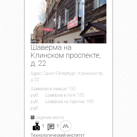
Шаверма на
Клинском проспекте,
д. 22
Адрес: Санкт-Петербург, Клинский пр.,
д. 22
150
Шаверма в лаваше
руб.
150
Шаверма в пите
руб.
190
Шаверма на тарелке
руб.
сидячие места
1
1
Технологический институт