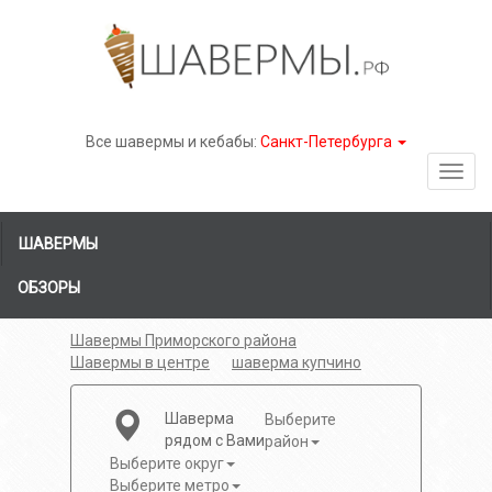
Все шавермы и кебабы:
Санкт-Петербурга
Toggl
navig
ШАВЕРМЫ
ОБЗОРЫ
Шавермы Приморского района
Шавермы в центре
шаверма купчино
Шаверма
Выберите
рядом с Вами
район
Выберите округ
Выберите метро