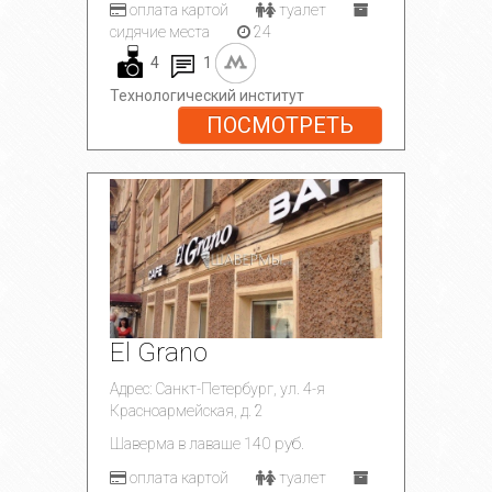
оплата картой
туалет
сидячие места
24
4
1
Технологический институт
ПОСМОТРЕТЬ
El Grano
Адрес: Санкт-Петербург, ул. 4-я
Красноармейская, д. 2
140 руб.
Шаверма в лаваше
оплата картой
туалет