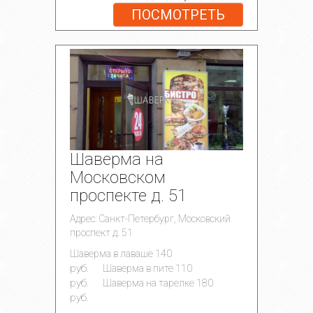
ПОСМОТРЕТЬ
Шаверма на
Московском
проспекте д. 51
Адрес: Санкт-Петербург, Московский
проспект д. 51
140
Шаверма в лаваше
руб.
110
Шаверма в пите
руб.
180
Шаверма на тарелке
руб.