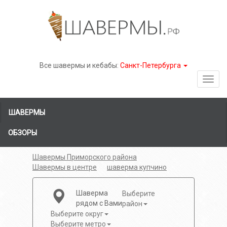
Все шавермы и кебабы:
Санкт-Петербурга
Toggl
navig
ШАВЕРМЫ
ОБЗОРЫ
Шавермы Приморского района
Шавермы в центре
шаверма купчино
Шаверма
Выберите
рядом с Вами
район
Выберите округ
Выберите метро