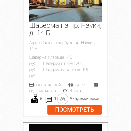
Шаверма на пр. Науки,
д. 14 Б
Адрес: Санкт-Петербург, пр. Науки, д.
14 Б
140
Шаверма в лаваше
руб.
120
Шаверма в пите
руб.
190
Шаверма на тарелке
руб.
оплата картой
туалет
сидячие места
24 часа
5
1
Академическая
ПОСМОТРЕТЬ