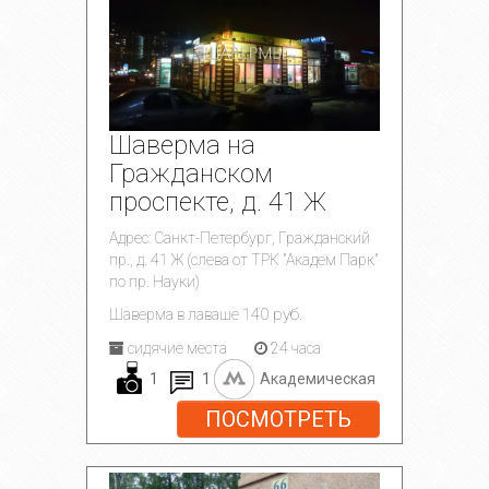
Шаверма на
Гражданском
проспекте, д. 41 Ж
Адрес: Санкт-Петербург, Гражданский
пр., д. 41 Ж (слева от ТРК "Академ Парк"
по пр. Науки)
140 руб.
Шаверма в лаваше
сидячие места
24 часа
1
1
Академическая
ПОСМОТРЕТЬ