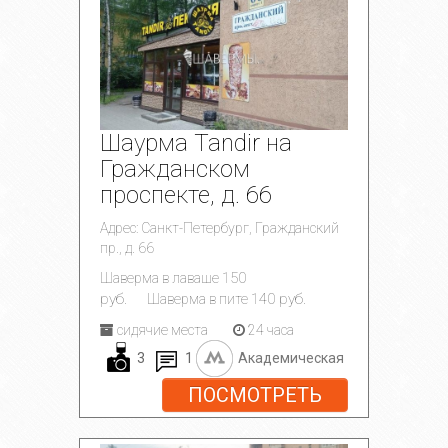
Шаурма Tandir на
Гражданском
проспекте, д. 66
Адрес: Санкт-Петербург, Гражданский
пр., д. 66
150
Шаверма в лаваше
руб.
140 руб.
Шаверма в пите
сидячие места
24 часа
3
1
Академическая
ПОСМОТРЕТЬ